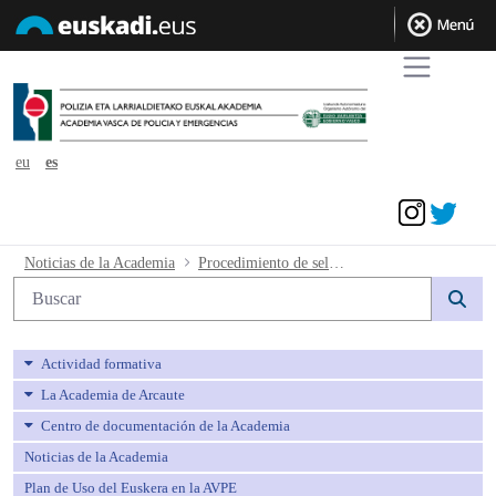
eu
es
Acceder
Procedimiento de selección para la crea
Noticias de la Academia
Procedimiento de selección para la creación de una bolsa de Auxiliares de Policía Local. Actualización de la bolsa a fecha 4 de marzo de 2021
Búsqueda web
Actividad formativa
La Academia de Arcaute
Centro de documentación de la Academia
Noticias de la Academia
Plan de Uso del Euskera en la AVPE