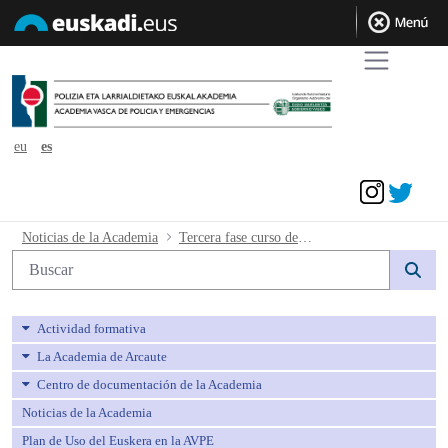
eu
es
Acceder
Tercera fase curso de formación. interi
Noticias de la Academia
Tercera fase curso de formación. interinos /as ejecución sentencia
Búsqueda web
Actividad formativa
La Academia de Arcaute
Centro de documentación de la Academia
Noticias de la Academia
Plan de Uso del Euskera en la AVPE