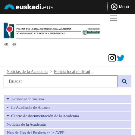
eu
es
Acceder
Policia local unificada _ Resultados Pr
Noticias de la Academia
Policia local unificada _ Resultados Prueba 1 - conocimientos
Búsqueda web
Actividad formativa
La Academia de Arcaute
Centro de documentación de la Academia
Noticias de la Academia
Plan de Uso del Euskera en la AVPE