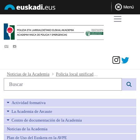
eu
es
Acceder
Policia local unificada .Pruebas fisicas
Noticias de la Academia
Policia local unificada .Pruebas fisicas provisionales
Búsqueda web
Actividad formativa
La Academia de Arcaute
Centro de documentación de la Academia
Noticias de la Academia
Plan de Uso del Euskera en la AVPE