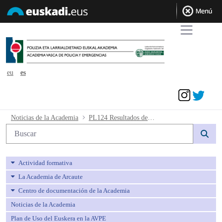
eu
es
Acceder
PL124 Resultados definitivos prueba es
Noticias de la Academia
PL124 Resultados definitivos prueba escrita
Búsqueda web
Actividad formativa
La Academia de Arcaute
Centro de documentación de la Academia
Noticias de la Academia
Plan de Uso del Euskera en la AVPE