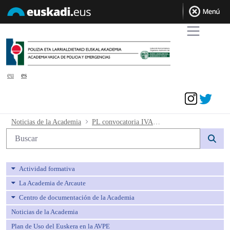
eu
es
Acceder
PL convocatoria IVAP (2) - avpe
Noticias de la Academia
PL convocatoria IVAP (2)
Búsqueda web
Actividad formativa
La Academia de Arcaute
Centro de documentación de la Academia
Noticias de la Academia
Plan de Uso del Euskera en la AVPE