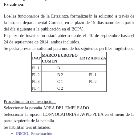
Ertzaintza.
Los/las funcionarios de la Ertzaintza formalizarán la solicitud a través de
la intranet departamental Gurenet, en el plazo de 15 días naturales a partir
del día siguiente a la publicación en el BOPV.
El plazo de inscripción estará abierto desde el 10 de septiembre hasta el
24 de septiembre de 2014, ambos incluidos.
Se podrá presentar solicitud para uno de los siguientes perfiles lingüísticos:
MARCO EUROPEO
IVAP
ERTZAINTZA
COMUN
PL 1
B 1
PL 2
B 2
PL 1
PL 3
C 1
PL 2
PL 4
C 2
Procedimiento de inscripción:
Seleccionar la pestaña ÁREA DEL EMPLEADO
Seleccionar la opción CONVOCATORIAS AVPE-PLEA en el menú de la
parte izquierda de la pantalla
Se habilitan tres utilidades:
INICIO.- Presentación.