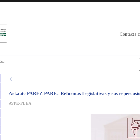
Contacta 
mativa - avpe
iva
Arkaute PAREZ-PARE.- Reformas Legislativas y sus repercusione
AVPE-PLEA