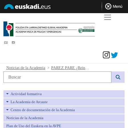
eu
es
Acceder
PAREZ PARE ¿Reinserción de maltrat
Noticias de la Academia
PAREZ PARE ¿Reinserción de maltratadores?
Búsqueda web
Actividad formativa
La Academia de Arcaute
Centro de documentación de la Academia
Noticias de la Academia
Plan de Uso del Euskera en la AVPE