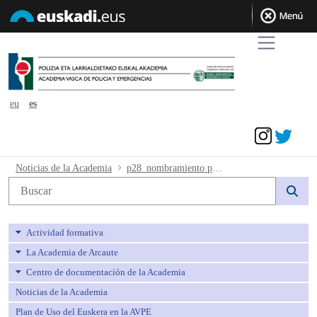
eu
es
Acceder
p28_nombramiento practicas - avpe
Noticias de la Academia
p28_nombramiento practicas
Búsqueda web
Actividad formativa
La Academia de Arcaute
Centro de documentación de la Academia
Noticias de la Academia
Plan de Uso del Euskera en la AVPE