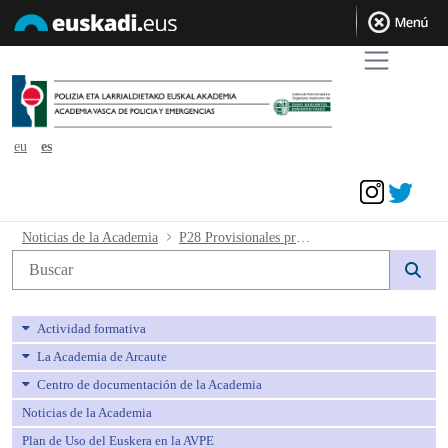
eu
es
Acceder
P28 Provisionales pruebas físicas - avp
Noticias de la Academia
P28 Provisionales pruebas físicas
Búsqueda web
Actividad formativa
La Academia de Arcaute
Centro de documentación de la Academia
Noticias de la Academia
Plan de Uso del Euskera en la AVPE