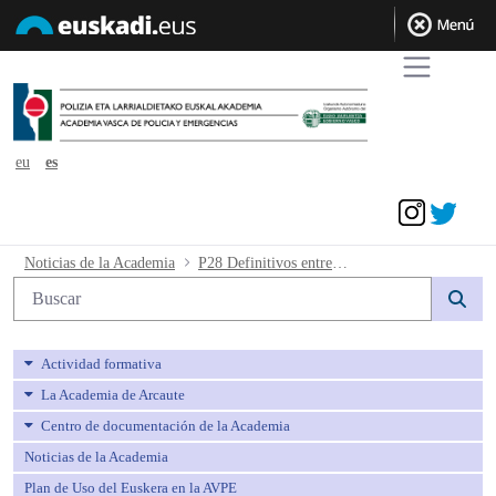
eu
es
Acceder
P28 Definitivos entrevista y meritos - 
Noticias de la Academia
P28 Definitivos entrevista y meritos
Búsqueda web
Actividad formativa
La Academia de Arcaute
Centro de documentación de la Academia
Noticias de la Academia
Plan de Uso del Euskera en la AVPE