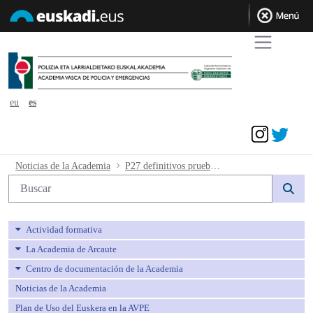
eu
es
Acceder
P27 definitivos pruebas de euskera - a
Noticias de la Academia
P27 definitivos pruebas de euskera
Búsqueda web
Actividad formativa
La Academia de Arcaute
Centro de documentación de la Academia
Noticias de la Academia
Plan de Uso del Euskera en la AVPE