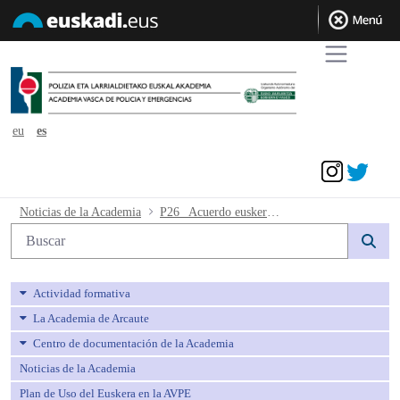
eu
es
Acceder
P26_ Acuerdo euskera niveles II - avpe
Noticias de la Academia
P26_ Acuerdo euskera niveles II
Búsqueda web
Actividad formativa
La Academia de Arcaute
Centro de documentación de la Academia
Noticias de la Academia
Plan de Uso del Euskera en la AVPE