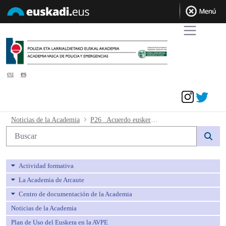
eu
es
Acceder
P26_ Acuerdo euskera niveles II - avpe
Noticias de la Academia
P26_ Acuerdo euskera niveles II
Búsqueda web
Actividad formativa
La Academia de Arcaute
Centro de documentación de la Academia
Noticias de la Academia
Plan de Uso del Euskera en la AVPE