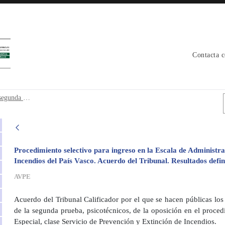
Contacta 
ra y segunda prueba oposicion - avpe
Resultados definitivos de la primera y segunda prueba oposicion
Procedimiento selectivo para ingreso en la Escala de Administra
Incendios del País Vasco. Acuerdo del Tribunal. Resultados defin
AVPE
Acuerdo del Tribunal Calificador por el que se hacen públicas los 
de la segunda prueba, psicotécnicos, de la oposición en el proced
Especial, clase Servicio de Prevención y Extinción de Incendios.