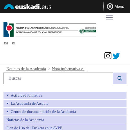
eu
es
Acceder
Nota informativa e-mail - avpe
Noticias de la Academia
Nota informativa e-mail
Búsqueda web
Actividad formativa
La Academia de Arcaute
Centro de documentación de la Academia
Noticias de la Academia
Plan de Uso del Euskera en la AVPE