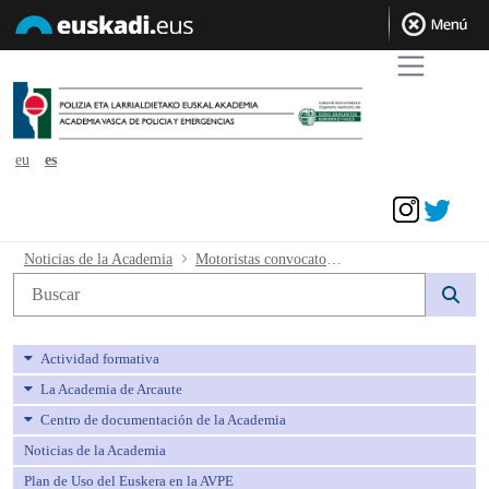
eu
es
Acceder
Motoristas convocatoria prueba de peri
Noticias de la Academia
Motoristas convocatoria prueba de pericia
Búsqueda web
Actividad formativa
La Academia de Arcaute
Centro de documentación de la Academia
Noticias de la Academia
Plan de Uso del Euskera en la AVPE