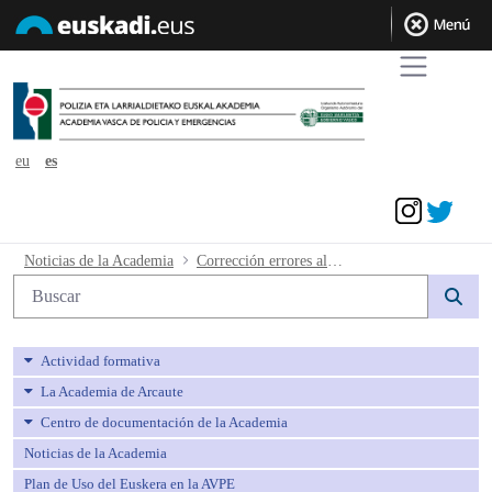
eu
es
Acceder
Corrección errores al anexo del A. Tri
Noticias de la Academia
Corrección errores al anexo del A. Tribunal del 31 de octubre de 2023
Búsqueda web
Actividad formativa
La Academia de Arcaute
Centro de documentación de la Academia
Noticias de la Academia
Plan de Uso del Euskera en la AVPE