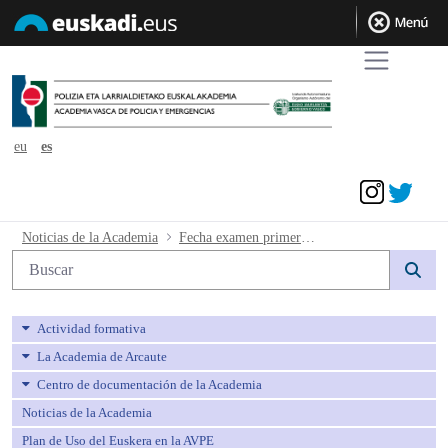
eu
es
Acceder
Fecha examen primera fase curso de fo
Noticias de la Academia
Fecha examen primera fase curso de formación y fechas formación presencial práctica.
Búsqueda web
Actividad formativa
La Academia de Arcaute
Centro de documentación de la Academia
Noticias de la Academia
Plan de Uso del Euskera en la AVPE