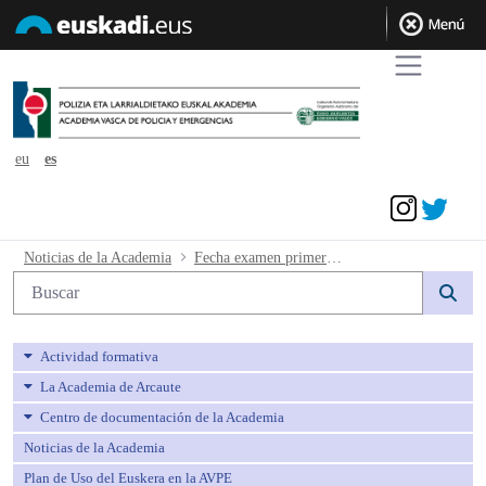
eu
es
Acceder
Fecha examen primera fase curso de fo
Noticias de la Academia
Fecha examen primera fase curso de formación y fechas formación presencial práctica.
Búsqueda web
Actividad formativa
La Academia de Arcaute
Centro de documentación de la Academia
Noticias de la Academia
Plan de Uso del Euskera en la AVPE