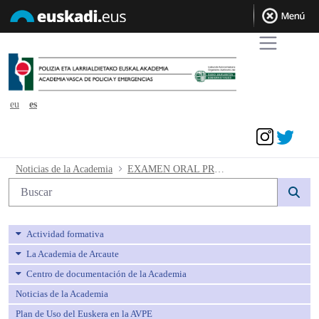
eu
es
Acceder
EXAMEN ORAL PRUEBA VOLUNTAR
Noticias de la Academia
EXAMEN ORAL PRUEBA VOLUNTARIA PARA LA ACREDITACIÓN DEL CONOCIMIENTO DEL EUSKERA
Búsqueda web
Actividad formativa
La Academia de Arcaute
Centro de documentación de la Academia
Noticias de la Academia
Plan de Uso del Euskera en la AVPE