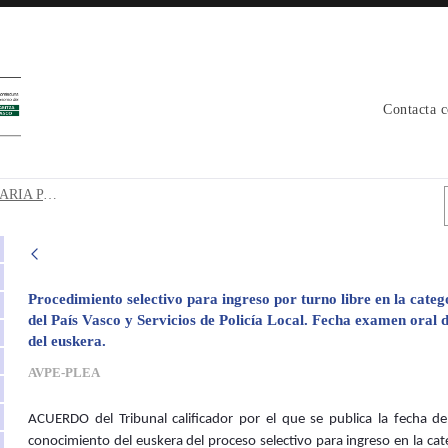
Contacta 
TARIA PARA LA ACREDITACIÓN D
EXAMEN ORAL PRUEBA VOLUNTARIA PARA LA ACREDITACIÓN DEL CONOCIMIENTO DEL EUSKERA
Procedimiento selectivo para ingreso por turno libre en la catego
del País Vasco y Servicios de Policía Local. Fecha examen oral 
del euskera.
AVPE-PLEA
ACUERDO del Tribunal calificador por el que se publica la fecha de
conocimiento del euskera del proceso selectivo para ingreso en la cate