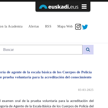
Acceder
con la Academia
Alertas
RSS
Mapa Web
EL CONOCIMIENTO DEL EUSKERA 
Búsqueda web
ría de agente de la escala básica de los Cuerpos de Policía
de prueba voluntaria para la acreditación del conocimiento
03-03-2025
l examen oral de la prueba voluntaria para la acreditación del
goría de Agente de la Escala Básica de los Cuerpos de Policía del