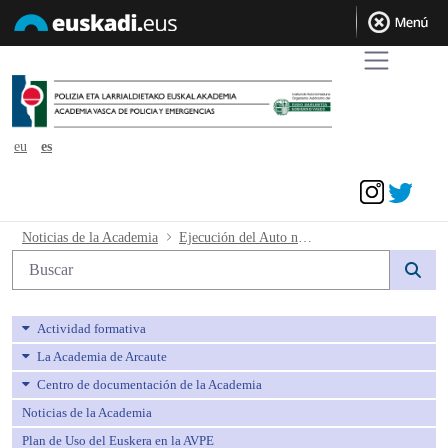
eu
es
Acceder
Ejecución del Auto nº 171/2023 - avpe
Noticias de la Academia
Ejecución del Auto nº 171/2023
Búsqueda web
Actividad formativa
La Academia de Arcaute
Centro de documentación de la Academia
Noticias de la Academia
Plan de Uso del Euskera en la AVPE