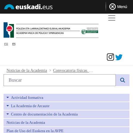
eu
es
Acceder
Convocatoria físicas. Autos judiciales -
Noticias de la Academia
Convocatoria físicas. Autos judiciales
Búsqueda web
Actividad formativa
La Academia de Arcaute
Centro de documentación de la Academia
Noticias de la Academia
Plan de Uso del Euskera en la AVPE