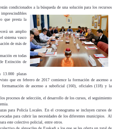
están condicionados a
la búsqueda de una solución para los recursos
 imprescindibles
vo que presta la
ecerá un amplio
el sistema vasco
mación de más de
rmación en todas
 de Extinción de
n 13.000 plazas
evisto que en febrero de 2017 comience la formación de ascenso a
formamación de ascenso a suboficial (160), oficiales (118) y la
los procesos de selección, el desarrollo de los cursos, el seguimiento
Academia.
azas para Policía Locales. En el cronograma se incluyen cursos de
ocadas para cubrir las necesidades de los diferentes municipios. Al
ra este colectivo policial, entre otros.
olectivo de alguaciles de Euskadi a los que se les oferta un total de