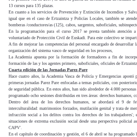
13 cursos para 135 plazas.
En cuanto a los servicios de Prevención y Extinción de Incendios y Salva
igual que en el caso de Ertzaintza y Policías Locales, también se atend
bomberas /conductores/as (125), cabos, sargentos, suboficiales, subinspect
En la programación para el curso 2017 se presta también atención a
voluntariado de Protección Civil de Euskadi. Para este colectivo se impart
A fin de mejorar las competencias del personal encargado de desarrollar la
organización del sistema vasco de seguridad en los procesos,
La Academia apuesta por la formación de formadores a fin de incorpora
formación de las y los agentes primero, suboficiales, oficiales de Ertzaint
Cuarta edición de las Jornadas Parez-Pare
Hace cuatro años, la Academia Vasca de Policía y Emergencias apostó po
primeras jornadas Parez Pare enfocadas a temas policiales, con posteriori
de seguridad pública. En estos años, han sido alrededor de 4.000 personas 
programado ocho sesiones distribuidas en tres áreas: derechos humanos, co
Dentro del área de los derechos humanos, se abordará el 9 de feb
interculturalidad: matrimonios forzados, mutilación genital y trata de men
infracción social a los delitos contra los derechos de los trabajadores'
situaciones de extrema exclusión social desde una perspectiva policial a
CAPV'.
En el capítulo de coordinación y gestión, el 6 de abril se ha programado l