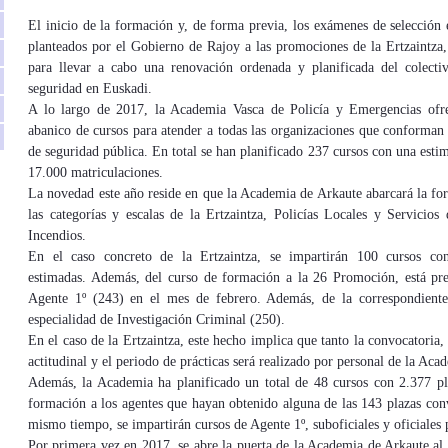
El inicio de la formación y, de forma previa, los exámenes de selección 
planteados por el Gobierno de Rajoy a las promociones de la Ertzaintza,
para llevar a cabo una renovación ordenada y planificada del colecti
seguridad en Euskadi.
A lo largo de 2017, la Academia Vasca de Policía y Emergencias ofr
abanico de cursos para atender a todas las organizaciones que conforman 
de seguridad pública. En total se han planificado 237 cursos con una esti
17.000 matriculaciones.
La novedad este año reside en que la Academia de Arkaute abarcará la fo
las categorías y escalas de la Ertzaintza, Policías Locales y Servicios
Incendios.
En el caso concreto de la Ertzaintza, se impartirán 100 cursos co
estimadas. Además, del curso de formación a la 26 Promoción, está pr
Agente 1º (243) en el mes de febrero. Además, de la correspondiente 
especialidad de Investigación Criminal (250).
En el caso de la Ertzaintza, este hecho implica que tanto la convocatoria, 
actitudinal y el periodo de prácticas será realizado por personal de la 
Además, la Academia ha planificado un total de 48 cursos con 2.377 pl
formación a los agentes que hayan obtenido alguna de las 143 plazas conv
mismo tiempo, se impartirán cursos de Agente 1º, suboficiales y oficiales pa
Por primera vez en 2017, se abre la puerta de la Academia de Arkaute al c