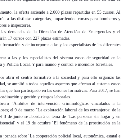
mento, la oferta asciende a 2.000 plazas repartidas en 55 cursos. Al
erán a las distintas categorías, impartiendo cursos para bomberos y
ores e inspectores.
 las demandas de la Dirección de Atención de Emergencias y el
irán 17 cursos con 227 plazas estimadas.
 formación y de incorporar a las y los especialistas de las diferentes
r a las y los especialistas del sistema vasco de seguridad en la
za y Policía Local. Y para mando y control e incendios forestales.
r abrir el centro formativo a la sociedad y para ello organizó las
dad, se amplió a todos aquellos aspectos que afectan al sistema vasco
las que han participado en las sesiones formativas. Para 2017, se han
ordinación y gestión y riesgos laborales.
rero `Ámbitos de intervención criminológicos vinculados a la
ores; el 9 de marzo `La explotación laboral de los extranjeros: de la
; el 8 de junio se abordará el tema de `Las personas sin hogar y en
sistencial' y el 19 de octubre `El fenómeno de la prostitución en la
a jornada sobre `La cooperación policial local, autonómica, estatal e