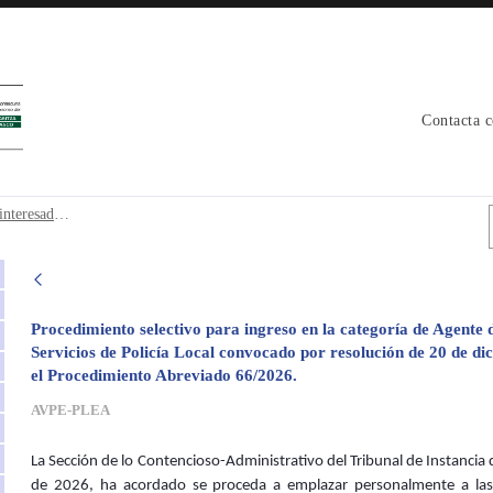
Contacta 
as interesadas en el Procedimiento Abr
Conjunta1. Emplazamiento a personas interesadas en el Procedimiento Abreviado 66/2026.
Procedimiento selectivo para ingreso en la categoría de Agente de
Servicios de Policía Local convocado por resolución de 20 de d
el Procedimiento Abreviado 66/2026.
AVPE-PLEA
La Sección de lo Contencioso-Administrativo del Tribunal de Instancia 
de 2026, ha acordado se proceda a emplazar personalmente a las 