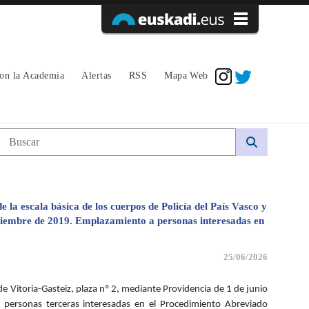
Acceder
con la Academia
Alertas
RSS
Mapa Web
eviado 66/2026. - avpe
Búsqueda web
 la escala básica de los cuerpos de Policía del País Vasco y
iciembre de 2019. Emplazamiento a personas interesadas en
25/06/2026
de Vitoria-Gasteiz, plaza nº 2, mediante Providencia de 1 de junio
personas terceras interesadas en el Procedimiento Abreviado