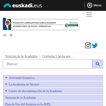
eu
es
Acceder
Conjunta 5 fecha segunda y tercera pr
Noticias de la Academia
Conjunta 5 fecha segunda y tercera prueba en el BEC
Búsqueda web
Actividad formativa
La Academia de Arcaute
Centro de documentación de la Academia
Noticias de la Academia
Plan de Uso del Euskera en la AVPE