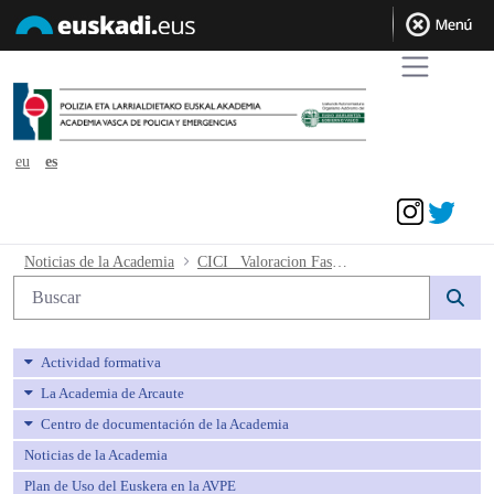
eu
es
Acceder
CICI_ Valoracion Fase concurso y Eus
Noticias de la Academia
CICI_ Valoracion Fase concurso y Euskera
Búsqueda web
Actividad formativa
La Academia de Arcaute
Centro de documentación de la Academia
Noticias de la Academia
Plan de Uso del Euskera en la AVPE