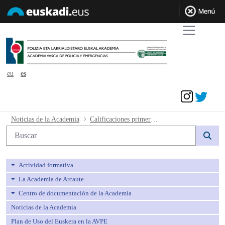
eu
es
Acceder
Calificaciones primera fase y convocat
Noticias de la Academia
Calificaciones primera fase y convocatoria segunda fase curso formación
Búsqueda web
Actividad formativa
La Academia de Arcaute
Centro de documentación de la Academia
Noticias de la Academia
Plan de Uso del Euskera en la AVPE