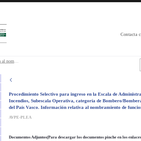
Contacta 
tiva al nombramiento de funcionarios en 
Bomberos /as Nota informativa relativa al nombramiento de funcionarios en prácticas e inicio del curso.
Procedimiento Selectivo para ingreso en la Escala de Administra
Incendios, Subescala Operativa, categoría de Bombero/Bombera, 
del País Vasco. Información relativa al nombramiento de funciona
AVPE-PLEA
Documentos Adjuntos(Para descargar los documentos pinche en los enlaces