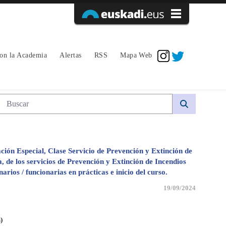
Acceder
con la Academia
Alertas
RSS
Mapa Web
prácticas e inicio del curso. - avpe
Búsqueda web
ción Especial, Clase Servicio de Prevención y Extinción de
de los servicios de Prevención y Extinción de Incendios
rios / funcionarias en prácticas e inicio del curso.
19/09/2024
)