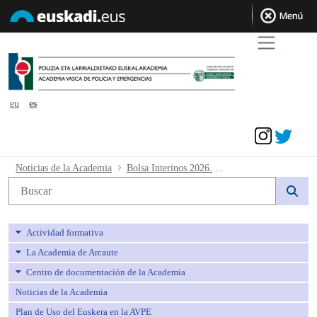
eu
es
Acceder
Bolsa Interinos 2026. Resolución suspe
Noticias de la Academia
Bolsa Interinos 2026. Resolución suspensión práctica regulación tanda 7
Búsqueda web
Actividad formativa
La Academia de Arcaute
Centro de documentación de la Academia
Noticias de la Academia
Plan de Uso del Euskera en la AVPE