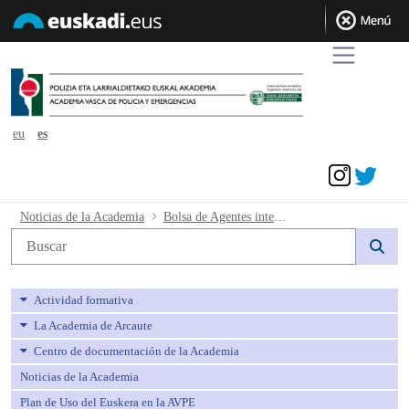
eu
es
Acceder
Bolsa de Agentes interinos e interinas d
Noticias de la Academia
Bolsa de Agentes interinos e interinas de Policía Local
Búsqueda web
Actividad formativa
La Academia de Arcaute
Centro de documentación de la Academia
Noticias de la Academia
Plan de Uso del Euskera en la AVPE