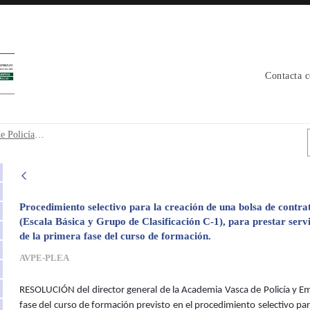
Contacta 
nas de Policía Local. Fecha de inicio de 
Bolsa de Agentes interinos e interinas de Policía Local. Fecha de inicio de la primera fase del curso de formación.
Procedimiento selectivo para la creación de una bolsa de contrat
(Escala Básica y Grupo de Clasificación C-1), para prestar serv
de la primera fase del curso de formación.
AVPE-PLEA
RESOLUCIÓN del director general de la Academia Vasca de Policía y Emer
fase del curso de formación previsto en el procedimiento selectivo par