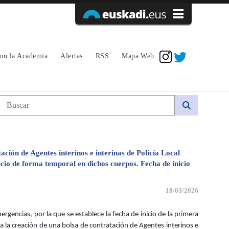
Acceder
con la Academia
Alertas
RSS
Mapa Web
la primera fase del curso de formación. -
Búsqueda web
ación de Agentes interinos e interinas de Policía Local
icio de forma temporal en dichos cuerpos. Fecha de inicio
18/03/2026
gencias, por la que se establece la fecha de inicio de la primera
a la creación de una bolsa de contratación de Agentes interinos e