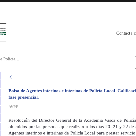
Contacta 
nas de Policía Local. Calificación 1ª tan
Bolsa de Agentes interinos e interinas de Policía Local. Calificación 1ª tanda dinámica de grupo y convocatoria 1ª tanda fase presencial.
Bolsa de Agentes interinos e interinas de Policía Local. Calific
fase presencial.
AVPE
Resolución del Director General de la Academia Vasca de Policía
obtenidos por las personas que realizaron los días 20- 21 y 22 d
Agentes interinos e interinas de Policía Local
para prestar servic