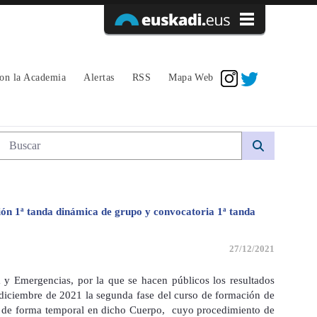
Acceder
con la Academia
Alertas
RSS
Mapa Web
da dinámica de grupo y convocatoria 1ª t
Búsqueda web
ación 1ª tanda dinámica de grupo y convocatoria 1ª tanda
27/12/2021
 y Emergencias, por la que se hacen públicos los resultados
e diciembre de 2021 la segunda fase del curso de formación de
io de forma temporal en dicho Cuerpo, cuyo procedimiento de