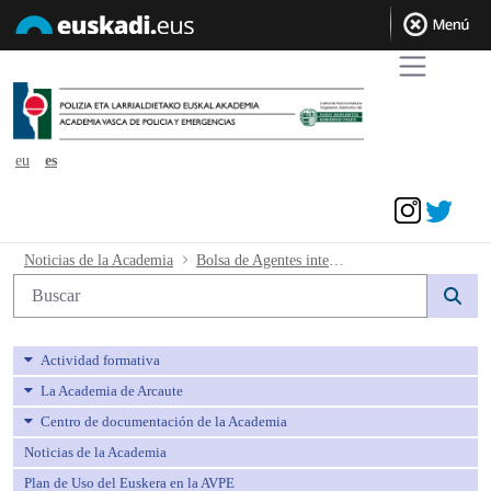
eu
es
Acceder
Bolsa de Agentes interinos e interinas d
Noticias de la Academia
Bolsa de Agentes interinos e interinas de Policía Local.- Actualización a fecha 30 de junio de 2020.
Búsqueda web
Actividad formativa
La Academia de Arcaute
Centro de documentación de la Academia
Noticias de la Academia
Plan de Uso del Euskera en la AVPE