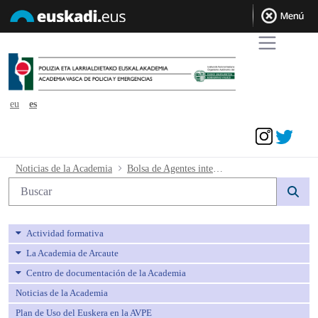
eu
es
Acceder
Bolsa de Agentes interinos e interinas 
Noticias de la Academia
Bolsa de Agentes interinos e interinas de Policía Local.-. Resultados de la dinámica de grupo de la 4. tanda y fechas para la formación práctica.
Búsqueda web
Actividad formativa
La Academia de Arcaute
Centro de documentación de la Academia
Noticias de la Academia
Plan de Uso del Euskera en la AVPE