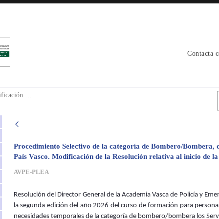
Contacta 
dificación inicio curso formación segun
Bolsa Bomberos 2022 Resolución modificación inicio curso formación segunda edición
Procedimiento Selectivo de la categoría de Bombero/Bombera, de
País Vasco. Modificación de la Resolución relativa al inicio de 
AVPE-PLEA
Resolución del Director General de la Academia Vasca de Policía y Emerge
la segunda edición del año 2026 del curso de formación para personas
necesidades temporales de la categoría de bombero/bombera los Servic