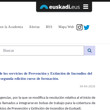
Acceder
con la Academia
Alertas
RSS
Mapa Web
da edición - avpe
Búsqueda web
 los servicios de Prevención y Extinción de Incendios del
la segunda edición curso de formación.
30-04-2026
ncias, por la que se modifica la resolución relativa al el inicio de
 llamados a integrarse en bolsas de trabajo para la cobertura de
ios de Prevención y Extinción de Incendios de Euskadi.