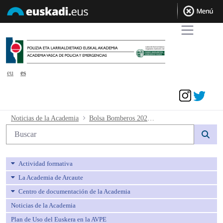
eu
es
Acceder
Bolsa Bomberos 2022 Resolución calific
Noticias de la Academia
Bolsa Bomberos 2022 Resolución calificación edición 1 curso formación
Búsqueda web
Actividad formativa
La Academia de Arcaute
Centro de documentación de la Academia
Noticias de la Academia
Plan de Uso del Euskera en la AVPE