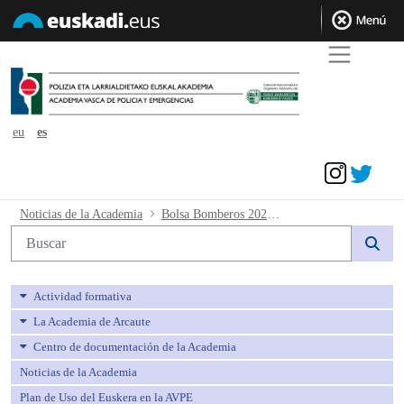
eu
es
Acceder
Bolsa Bomberos 2022 Resolución calific
Noticias de la Academia
Bolsa Bomberos 2022 Resolución calificación edición 1 curso formación
Búsqueda web
Actividad formativa
La Academia de Arcaute
Centro de documentación de la Academia
Noticias de la Academia
Plan de Uso del Euskera en la AVPE