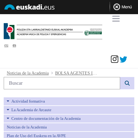
eu
es
Acceder
BOLSA AGENTES INTERINOS 2024. Prór
Noticias de la Academia
BOLSA AGENTES INTERINOS 2024. Prórroga de la bolsa de contratación.
Búsqueda web
Actividad formativa
La Academia de Arcaute
Centro de documentación de la Academia
Noticias de la Academia
Plan de Uso del Euskera en la AVPE