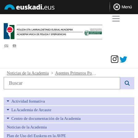
eu
es
Acceder
Agentes Primeros Policía Local. Relaci
Noticias de la Academia
Agentes Primeros Policía Local. Relación admitidos y excluidos
Búsqueda web
Actividad formativa
La Academia de Arcaute
Centro de documentación de la Academia
Noticias de la Academia
Plan de Uso del Euskera en la AVPE