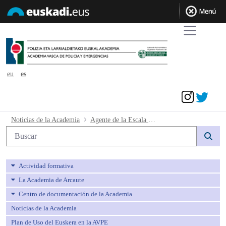
eu
es
Acceder
Agente de la Escala Básica de los Cuer
Noticias de la Academia
Agente de la Escala Básica de los Cuerpos de Policía del País Vasco. Acuerdo del Tribunal Médico. Calendario de reconocimientos médicos
Búsqueda web
Actividad formativa
La Academia de Arcaute
Centro de documentación de la Academia
Noticias de la Academia
Plan de Uso del Euskera en la AVPE