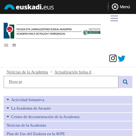
eu
es
Acceder
Actualización bolsa de trabajo interino
Noticias de la Academia
Actualización bolsa de trabajo interinos Policía Local a 07 de junio de 2021
Búsqueda web
Actividad formativa
La Academia de Arcaute
Centro de documentación de la Academia
Noticias de la Academia
Plan de Uso del Euskera en la AVPE