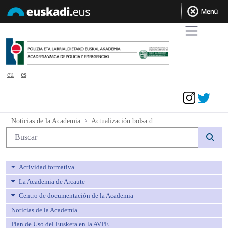
eu
es
Acceder
Actualización bolsa de trabajo a fecha 
Noticias de la Academia
Actualización bolsa de trabajo a fecha 11 de febrero de 2021.
Búsqueda web
Actividad formativa
La Academia de Arcaute
Centro de documentación de la Academia
Noticias de la Academia
Plan de Uso del Euskera en la AVPE