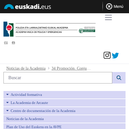
eu
es
Acceder
34 Promoción. Conjunta 6. Resolución f
Noticias de la Academia
34 Promoción. Conjunta 6. Resolución fecha inicio curso de formación
Búsqueda web
Actividad formativa
La Academia de Arcaute
Centro de documentación de la Academia
Noticias de la Academia
Plan de Uso del Euskera en la AVPE