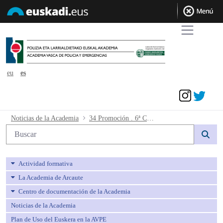
eu
es
Acceder
34 Promoción . 6ª Conjunta. Resultados
Noticias de la Academia
34 Promoción . 6ª Conjunta. Resultados de la prueba oral euskera.
Búsqueda web
Actividad formativa
La Academia de Arcaute
Centro de documentación de la Academia
Noticias de la Academia
Plan de Uso del Euskera en la AVPE