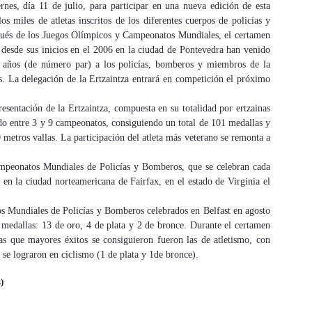
rnes, día 11 de julio, para participar en una nueva edición de esta
os miles de atletas inscritos de los diferentes cuerpos de policías y
pués de los Juegos Olímpicos y Campeonatos Mundiales, el certamen
desde sus inicios en el 2006 en la ciudad de Pontevedra han venido
s años (de número par) a los policías, bomberos y miembros de la
os. La delegación de la Ertzaintza entrará en competición el próximo
esentación de la Ertzaintza, compuesta en su totalidad por ertzainas
ado entre 3 y 9 campeonatos, consiguiendo un total de 101 medallas y
metros vallas. La participación del atleta más veterano se remonta a
ampeonatos Mundiales de Policías y Bomberos, que se celebran cada
n la ciudad norteamericana de Fairfax, en el estado de Virginia el
os Mundiales de Policías y Bomberos celebrados en Belfast en agosto
 medallas: 13 de oro, 4 de plata y 2 de bronce. Durante el certamen
las que mayores éxitos se consiguieron fueron las de atletismo, con
s se lograron en ciclismo (1 de plata y 1de bronce).
)