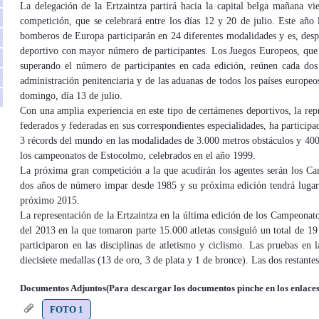
La delegación de la Ertzaintza partirá hacia la capital belga mañana vie
competición, que se celebrará entre los días 12 y 20 de julio. Este año l
bomberos de Europa participarán en 24 diferentes modalidades y es, des
deportivo con mayor número de participantes. Los Juegos Europeos, que 
superando el número de participantes en cada edición, reúnen cada do
administración penitenciaria y de las aduanas de todos los países europe
domingo, día 13 de julio.
Con una amplia experiencia en este tipo de certámenes deportivos, la repr
federados y federadas en sus correspondientes especialidades, ha particip
3 récords del mundo en las modalidades de 3.000 metros obstáculos y 400 
los campeonatos de Estocolmo, celebrados en el año 1999.
La próxima gran competición a la que acudirán los agentes serán los C
dos años de número impar desde 1985 y su próxima edición tendrá lugar e
próximo 2015.
La representación de la Ertzaintza en la última edición de los Campeonat
del 2013 en la que tomaron parte 15.000 atletas consiguió un total de 19
participaron en las disciplinas de atletismo y ciclismo. Las pruebas en 
diecisiete medallas (13 de oro, 3 de plata y 1 de bronce). Las dos restante
Documentos Adjuntos(Para descargar los documentos pinche en los enlaces
FOTO 1