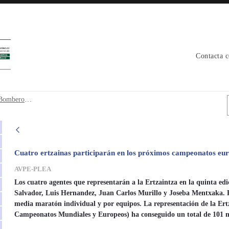
Contacta 
 y Bomberos -Bruselas - avpe
2014_Campeonato europeo Policias y Bomberos -Bruselas
Cuatro ertzainas participarán en los próximos campeonatos eur
AVPE-PLEA
Los cuatro agentes que representarán a la Ertzaintza en la quinta ed
Salvador, Luis Hernandez, Juan Carlos Murillo y Joseba Mentxaka. Pa
media maratón individual y por equipos. La representación de la Ertz
Campeonatos Mundiales y Europeos) ha conseguido un total de 101 me