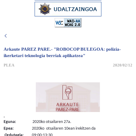
Arkaute PAREZ PARE.- "ROBOCOP BULEGOA: polizia-
ikerketari teknologia berriak aplikatzea"
PLEA
2020/02/12
Eguna:
2020ko otsailaren 27a.
Epea:
2020ko otsailaren 10ean irekitzen da
Ordutegia:
09:00-13:30