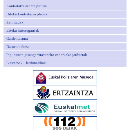
Kontratatzailearen profila
Urteko kontratazio planak
Zerbitzuak
Esteka interesgarriak
Gardentasuna
Datuen babesa
Ingurumen-jasangarritasuneko zeharkako jarduerak
Ikastaroak - Jardunaldiak