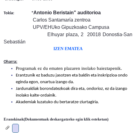
Antonio Beristain" auditorioa
Tokia: "
Carlos Santamaría zentroa
UPV/EHUko Gipuzkoako Campusa
Elhuyar plaza, 2 20018 Donostia-San
Sebastián
IZEN EMATEA
Oharra:
Programak ez du ematen plazaren inolako baieztapenik.
Erantzunik ez baduzu jasotzen eta baldin eta inskripzioa ondo
eginda egon, onartua izango da.
Jardunaldiak borondatezkoak dira eta, ondorioz, ez da izango
inolako kalte-ordainik.
Akademiak luzatuko du bertaratze-ziurtagiria.
Eranskinak(Dokumentuak deskargatzeko egin klik esteketan)