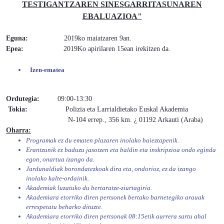
TESTIGANTZAREN SINESGARRITASUNAREN
EBALUAZIOA"
Eguna:
2019ko maiatzaren 9an.
Epea:
2019Ko apirilaren 15ean irekitzen da.
Izen-ematea
Ordutegia:
09:00-13:30
Tokia:
Polizia eta Larrialdietako Euskal Akademia
N-104 errep., 356 km. ¿ 01192 Arkauti (Araba)
Oharra:
Programak ez du ematen plazaren inolako baieztapenik.
Erantzunik ez baduzu jasotzen eta baldin eta inskripzioa ondo eginda
egon, onartua izango da.
Jardunaldiak borondatezkoak dira eta, ondorioz, ez da izango
inolako kalte-ordainik.
Akademiak luzatuko du bertaratze-ziurtagiria.
Akademiara etorriko diren pertsonek bertako barnetegiko arauak
errespetatu beharko dituzte.
Akademiara etorriko diren pertsonak 08:15etik aurrera sartu ahal