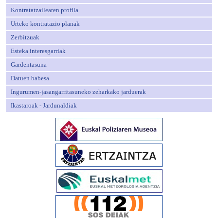
Kontratatzailearen profila
Urteko kontratazio planak
Zerbitzuak
Esteka interesgarriak
Gardentasuna
Datuen babesa
Ingurumen-jasangarritasuneko zeharkako jarduerak
Ikastaroak - Jardunaldiak