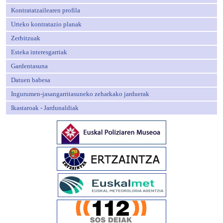
Kontratatzailearen profila
Urteko kontratazio planak
Zerbitzuak
Esteka interesgarriak
Gardentasuna
Datuen babesa
Ingurumen-jasangarritasuneko zeharkako jarduerak
Ikastaroak - Jardunaldiak