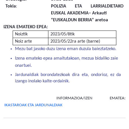
Tokia
:
POLIZIA ETA LARRIALDIETAKO
EUSKAL AKADEMIA– Arkauti
“EUSKALDUN BERRIA” aretoa
IZENA EMATEKO EPEA: ­
Noiztik
2023/05/8tik
Noiz arte
2023/05/22ra arte (barne)
Mezu bat jasoko duzu izena eman duzula baieztatzeko.
Izena emateko epea amaitutakoan, mezua bidaliko zaie
onartuei.
Jardunaldiak borondatezkoak dira eta, ondorioz, ez da
izango inolako kalte-ordainik.
INFORMAZIOA/IZEN EMATEA:
IKASTAROAK ETA JARDUNALDIAK